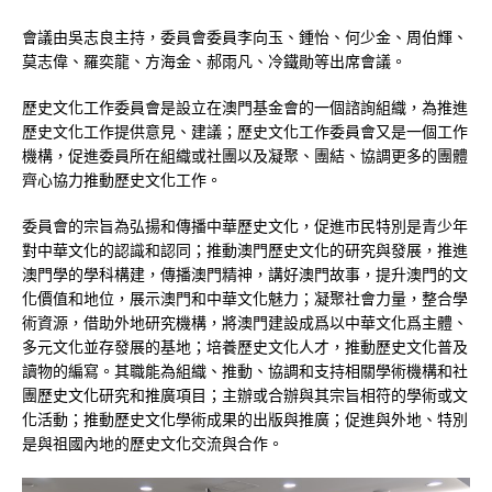
會議由吳志良主持，委員會委員李向玉、鍾怡、何少金、周伯輝、
莫志偉、羅奕龍、方海金、郝雨凡、冷鐵勛等出席會議。
歷史文化工作委員會是設立在澳門基金會的一個諮詢組織，為推進
歷史文化工作提供意見、建議；歷史文化工作委員會又是一個工作
機構，促進委員所在組織或社團以及凝聚、團結、協調更多的團體
齊心協力推動歷史文化工作。
委員會的宗旨為弘揚和傳播中華歷史文化，促進市民特別是青少年
對中華文化的認識和認同；推動澳門歷史文化的研究與發展，推進
澳門學的學科構建，傳播澳門精神，講好澳門故事，提升澳門的文
化價值和地位，展示澳門和中華文化魅力；凝聚社會力量，整合學
術資源，借助外地研究機構，將澳門建設成爲以中華文化爲主體、
多元文化並存發展的基地；培養歷史文化人才，推動歷史文化普及
讀物的編寫。其職能為組織、推動、協調和支持相關學術機構和社
團歷史文化研究和推廣項目；主辦或合辦與其宗旨相符的學術或文
化活動；推動歷史文化學術成果的出版與推廣；促進與外地、特別
是與祖國內地的歷史文化交流與合作。