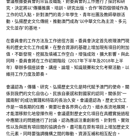
會議根據委員會的宗旨及職能，對委員會的工作進行了探討和研
究，決定將以“傳播推廣、培訓、研究出版、合作”等四個領域作為
工作的切入點，針對澳門的青少年學生、青年社團及教師舉辦活
動，弘揚歷史文化傳統，推動澳門成為“以中華文化為主流、多元
文化並存”的基地。
在委員會的工作方法及工作途徑方面，委員會決定首先梳理澳門現
有的歷史文化工作成果，在整合資源的基礎上增加現有項目的附加
值，不斷發現、挖掘及填補工作空白，增強成效，擴大影響。與此
同時，委員會將在工作初期階段（2017年下半年及2018年上半
年）舉辦多個座談會、講座、論壇、知識競賽和文化考察活動，以
維持工作力度及節奏。
會議認為，傳播、研究、弘揚歷史文化是時代賦予澳門的使命，關
係到我們的文化自信心、民族自豪感和對國家的認同，關係到“一
國兩制”的成功實踐和特區的長治久安。會議還認為，歷史文化工
作是一項長期的任務，需要社會各界齊心合力、細水長流地展開，
才能潛移默化地發揮作用。會議還對歷史文化項目在具體實施過程
中應關注的問題進行了討論，認為應該注重創新性、針對性、實效
性以及與既有項目間的協調合作，盡可能在原有項目上增加歷史文
化元素，同時要強調機構之間的聯動、資源互補和相互配合。