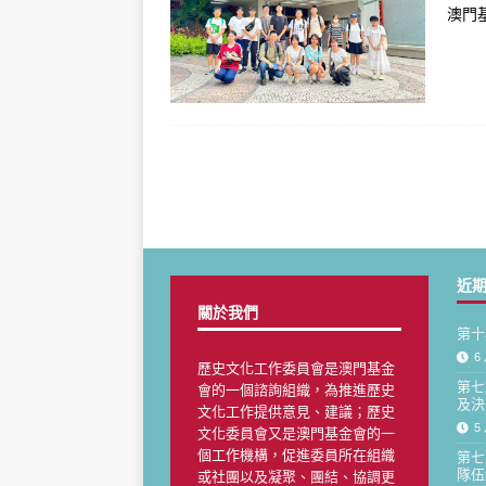
澳門
[ 4 月 13, 2026 ]
第十期“歷史文化
[ 1 月 28, 2021 ]
第二屆“澳門中學
近
關於我們
第十
6 
歷史文化工作委員會是澳門基金
第七
會的一個諮詢組織，為推進歷史
及決
文化工作提供意見、建議；歷史
5 
文化委員會又是澳門基金會的一
個工作機構，促進委員所在組織
第七
隊伍
或社團以及凝聚、團結、協調更