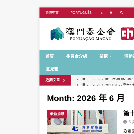
A
A
繁體中文
PORTUGUÊS
A
首頁
委員會介紹
架構
活動
意見箱
近期文章
[ 1 月 26, 2021 ]
2021/2022學
化校園計劃
Month:
2026 年 6 月
[ 6 月 29, 2026 ]
第十期“歷史文化
[ 5 月 21, 2026 ]
第七屆“澳門中學
第
最新消息
[ 4 月 24, 2026 ]
第七屆“澳門中學
6 
[ 4 月 20, 2026 ]
第七屆“澳門中學
為推