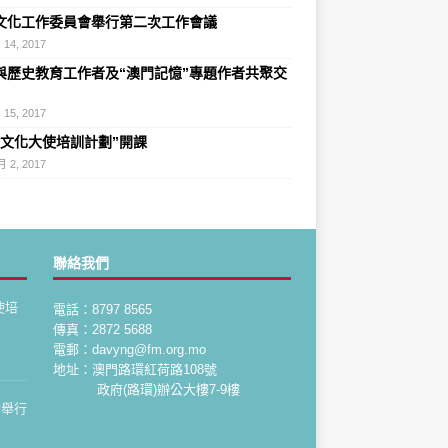
文化工作委員會舉行第二次工作會議
 14, 2017
與歷史教育工作者及“澳門記憶”專題作者共聚交
 15, 2017
史文化大使培訓計劃”開課
月 2, 2017
聯絡我們
使培
電話：8797 8565
傳真：2872 5688
電郵：davyng@fm.org.mo
地址：澳門路環紅荷路108號
政府(路環)辦公大樓7-9樓
會舉行