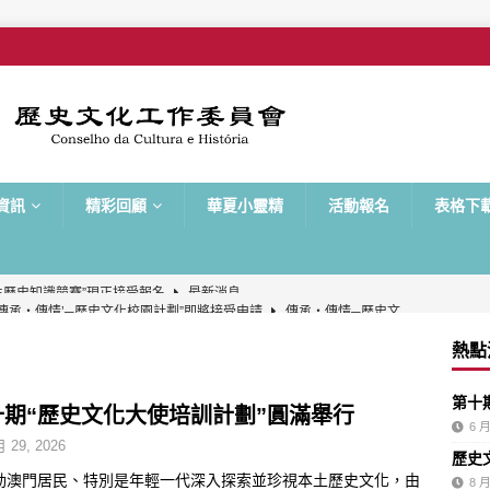
資訊
精彩回顧
華夏小靈精
活動報名
表格下
年“ ‘傳承‧傳情’─歷史文化校園計劃”即將接受申請
傳承‧傳情─歷史文
熱點
大使培訓計劃”圓滿舉行
最新消息
第十
生歷史知識競賽”準決賽及決賽將於本周日舉行
最新消息
十期“歷史文化大使培訓計劃”圓滿舉行
6 月
生歷史知識競賽”準決賽隊伍名單揭曉
最新消息
月 29, 2026
歷史
生歷史知識競賽”初賽順利舉行
動澳門居民、特別是年輕一代深入探索並珍視本土歷史文化，由
最新消息
8 月