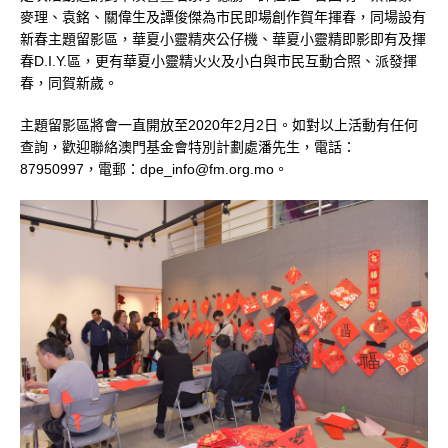
麥理、袁銘、關偉生及譚俊傑為市民即場創作賀年揮春，同場設有
新春主題留影區，華夏小靈精夾公仔機、華夏小靈精即影即有及揮
春D.I.Y.區，更有華夏小靈精火火及小白與市民互動合照、派發揮
春，同賀新歲。
主題留影區將會一直開放至2020年2月2日。如對以上活動有任何
查詢，歡迎聯絡澳門基金會特別計劃處潘先生，電話：
87950997，電郵：dpe_info@fm.org.mo。