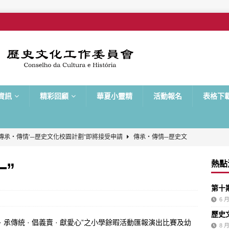
資訊
精彩回顧
華夏小靈精
活動報名
表格下
年“ ‘傳承‧傳情’─歷史文化校園計劃”即將接受申請
傳承‧傳情─歷史文
熱點
”
大使培訓計劃”圓滿舉行
最新消息
第十
生歷史知識競賽”準決賽及決賽將於本周日舉行
最新消息
6 月
生歷史知識競賽”準決賽隊伍名單揭曉
最新消息
歷史
承傳統 · 倡義賣 · 獻愛心”之小學餘暇活動匯報演出比賽及幼
生歷史知識競賽”初賽順利舉行
最新消息
8 月