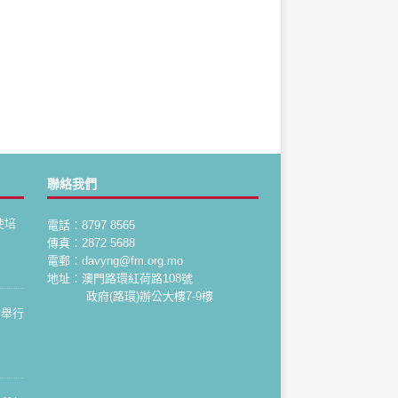
聯絡我們
使培
電話：8797 8565
傳真：2872 5688
電郵：davyng@fm.org.mo
地址：澳門路環紅荷路108號
政府(路環)辦公大樓7-9樓
會舉行