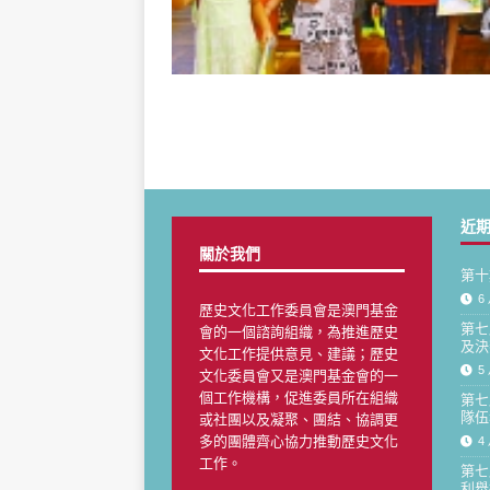
近
關於我們
第十
6 
歷史文化工作委員會是澳門基金
第七
會的一個諮詢組織，為推進歷史
及決
文化工作提供意見、建議；歷史
5 
文化委員會又是澳門基金會的一
個工作機構，促進委員所在組織
第七
隊伍
或社團以及凝聚、團結、協調更
多的團體齊心協力推動歷史文化
4 
工作。
第七
利舉