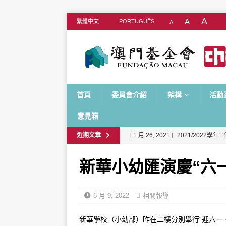
A
A
繁體中文
PORTUGUÊS
A
首頁
委員會介紹
架構
活動
意見箱
近期文章
[ 1 月 26, 2021 ]
2021/2022學
化校園計劃
新華小幼匯演慶“六一
[ 6 月 29, 2026 ]
第十期“歷史文化
[ 5 月 21, 2026 ]
第七屆“澳門中學
6 月 9, 2022
相關報導
[ 4 月 24, 2026 ]
第七屆“澳門中學
新華學校（小幼部）昨在二樓分別舉行“迎六一 · 
[ 4 月 20, 2026 ]
第七屆“澳門中學