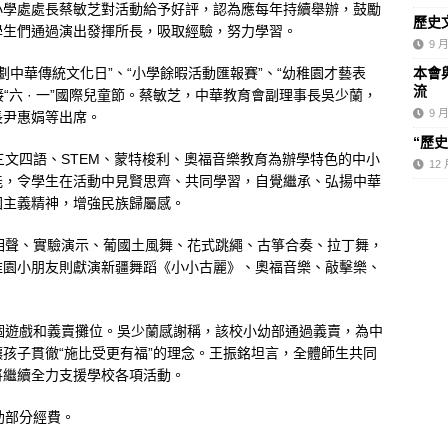
小學處處長蔡敏芝對活動給予好評，認為應每年持續舉辦，鼓勵
歷史
大使培訓計劃”開課 百名學員共探澳門歷史文脈
最新消息
學生們通過演出發揮所長，吸取經驗，努力學習。
9 月
生歷史知識競賽”現正接受報名
最新消息
中華傳統文化日”、“小學餘暇活動匯報賽”、“幼稚園才藝表
本會
流
“六 · 一”國際兒童節。蔡敏芝，中華教育會副理事長吳少蘭，
9 月
長尹惠娟等出席。
“歷
文四語、STEM、蒙特梭利、奧福音樂教育為辦學特色的中小
12 
能，令學生在活動中見賢思齊、共同學習，自覺繼承、弘揚中華
國主義精神，增強民族歸屬感。
聲、實驗演示、葡國土風舞、花式跳繩、古箏合奏、拉丁舞，
稚園小朋友則獻演新疆舞蹈《小小古麗》、奧福音樂、敲擊樂、
遊戲和義賣攤位。吳少蘭感謝稱，該校小幼部通過義賣，為中
孩子貫徹“施比受更有福”的理念。王振銘坦言，全體師生共同
將繼續全力支援學校各項活動。
助部分經費。