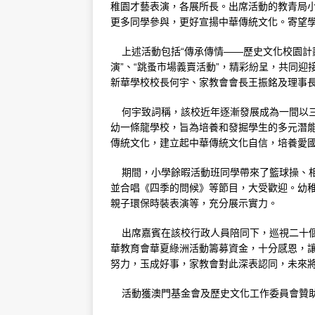
稚園才藝表演，各展所長。出席活動的教青局
[ 4 月 13, 2026 ]
第十期“歷史文化
更多同學參與，更好宣揚中華傳統文化。寄望
[ 1 月 28, 2021 ]
第二屆“澳門中學
上述活動包括“傳承傳情——歷史文化校園計劃
演”、“跳蚤市場義賣活動”，精彩紛呈，共同迎接
新華學校校長何宇、家教會會長王振銘及理事
何宇致詞稱，該校近年逐漸發展成為一間以三
幼一條龍學校，旨為培養和發掘學生的多元潛
傳統文化，建立起中華傳統文化自信，培養愛
期間，小學餘暇活動班同學帶來了籃球操、相
並合唱《四季的問候》等節目，大受歡迎。幼
親子環保時裝表演等，充分展示實力。
出席嘉賓在該校行政人員陪同下，巡視二十個
華教育會華夏綠洲活動籌募資金，十分感恩，讓
努力，玉成好事，家教會對此深表認同，未來
活動獲澳門基金會及歷史文化工作委員會贊