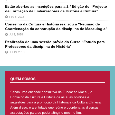
Estão abertas as inscrições para a 2.ª Edição do “Projecto
de Formação de Embaixadores da História e Cultura”
Fev 8, 2018
Conselho da Cultura e História realizou a “Reunião de
Coordenação da construção da disciplina de Macaulogia”
Jul 9, 2018
Realização de uma sessão prévia do Curso “Estudo para
Professores da disciplina de História”
Jul 13, 2018
QUEM SOMOS
Sendo uma entidade consultiva da Fundação Macau, o
Conselho da Cultura e História dá as suas opiniões e
sugestões para a promoção da História e da Cultura Chinesa.
Além disso, é a entidade que reúne e coordena as diversas
associações para se poder atingir o mesmo fim.