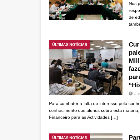
Nos p
respe
de ed
tamb
Cur
ÚLTIMAS NOTÍCIAS
pal
Mil
faz
par
“Hi
Ja
Para combater a falta de interesse pelo conh
conhecimento dos alunos sobre esta matéria,
Financeiro para as Actividades
[…]
Par
ÚLTIMAS NOTÍCIAS