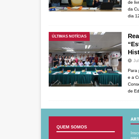
de li
da Cu
dia 1
Rea
ÚLTIMAS NOTÍCIAS
“Es
His
Jul
Para 
e a C
Conse
de E
ART
QUEM SOMOS
Insc
para