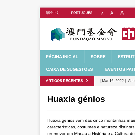
A
A
繁體中文
PORTUGUÊS
A
PÁGINA INICIAL
SOBRE
ESTRU
CAIXA DE SUGESTÕES
EVENTOS PAT
ARTIGOS RECENTES
[ Mar 16, 2022 ]
Abe
para Estudantes do
Huaxia génios
[ Mar 3, 2022 ]
Plano
e Cultura “Concurso
Huaxia génios vêm das cinco montanhas mais
ÚLTIMAS NOTÍCIAS
características, costumes e natureza distint
[ Jul 15, 2021 ]
Os r
promover em Macau a História e a Cultura de