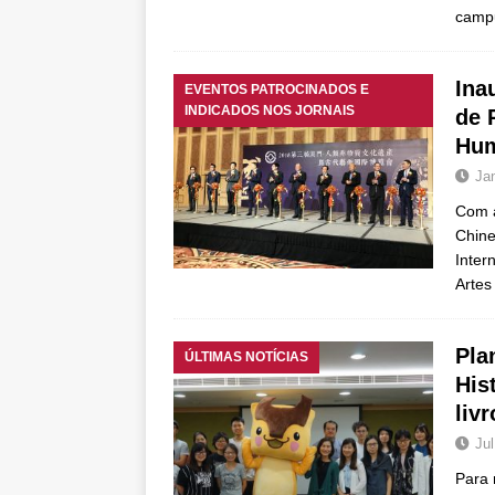
camp
Ina
EVENTOS PATROCINADOS E
INDICADOS NOS JORNAIS
de 
Hum
Ja
Com a
Chine
Inter
Artes
Pla
ÚLTIMAS NOTÍCIAS
His
liv
Jul
Para 