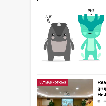
para a prosperidade
[ Dez 30, 2020 ]
Súm
PATROCINADOS E 
[ Mar 31, 2022 ]
Insc
Série “História e Cul
Rea
ÚLTIMAS NOTÍCIAS
gru
His
Ja