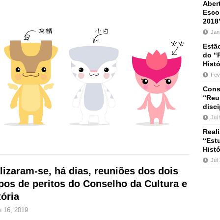
Abert
 do país
ÚLTIMAS NOTÍCIAS
Escol
2018
ula dos trabalhos do Conselho da Cultura e História
EVENTOS
Jan
INDICADOS NOS JORNAIS
Estão
do “
rições ao Plano de Apoio Financeiro para Actividades Escolares da
Histó
Fev
tura para o ano lectivo 2022/2023.
ÚLTIMAS NOTÍCIAS
Conse
“Reu
disc
Jul
Real
“Est
Histó
Jul
lizaram-se, há dias, reuniões dos dois
pos de peritos do Conselho da Cultura e
tória
n 16, 2019