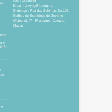
Fax：28725688
res
Email：davyng@fm.org.mo
Endereço：Rua das Schimas, No.108,
Edifício de Escritórios do Governo
(Coloane), 7º - 9º andares, Coloane,
Macau
turas
ia e
2018”
ª
 de
 e