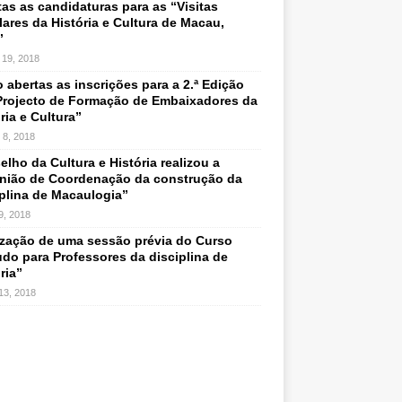
as as candidaturas para as “Visitas
ares da História e Cultura de Macau,
”
 19, 2018
 abertas as inscrições para a 2.ª Edição
Projecto de Formação de Embaixadores da
ria e Cultura”
 8, 2018
lho da Cultura e História realizou a
nião de Coordenação da construção da
iplina de Macaulogia”
 9, 2018
ização de uma sessão prévia do Curso
udo para Professores da disciplina de
ria”
 13, 2018