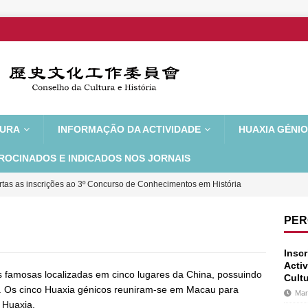
TURA
INFORMAÇÃO DA ACTIVIDADE
HUAXIA GÉNI
ROCINADOS E INDICADOS NOS JORNAIS
rtas as inscrições ao 3º Concurso de Conhecimentos em História
 Ensino Secundário de Macau
ÚLTIMAS NOTÍCIAS
PER
 de Apoio Financeiro para as Actividades Escolares da Série História
Insc
 da Poesia Chinesa” da Escola Hou Kong Transmite os Clássicos
Activ
 famosas localizadas em cinco lugares da China, possuindo
Cultu
as. Os cinco Huaxia génicos reuniram-se em Macau para
Mar
esidentes agradeceram a liderança do Partido Comunista da China
 Huaxia.