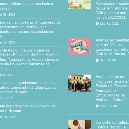
tória e Cultura para o ano lectivo
Actividades Escola
/2023.
da Série “História e
Cultura para o ano
r 31, 2022
lectivo 2022/2023.
tas as inscrições ao 3º Concurso de
Mar 31, 2022
ecimentos em História para
dantes do Ensino Secundário de
au
Abertas as candida
r 16, 2022
para as “Visitas
Escolares da Histór
o de Apoio Financeiro para as
Cultura de Macau, 
vidades Escolares da Série História
ltura “Concurso da Poesia Chinesa”
Jan 19, 2018
scola Hou Kong Transmite os
sicos
r 3, 2022
Estão abertas as
inscrições para a 2.
esidentes agradeceram a liderança
Edição do “Projecto
artido Comunista da China para a
Formação de
peridade do país
Embaixadores da
l 15, 2021
História e Cultura”
la dos trabalhos do Conselho da
Fev 8, 2018
ura e História
z 30, 2020
Conselho da Cultura
História realizou a