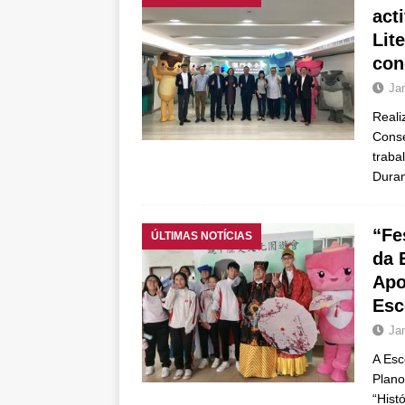
act
Lit
con
Ja
Reali
Conse
traba
Dura
“Fe
ÚLTIMAS NOTÍCIAS
da 
Apo
Esc
Ja
A Esc
Plano
“Hist