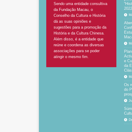
Sendo uma entidade consultiva
“His
2022
da Fundação Macau, o
Ma
Conselho da Cultura e História
dá as suas opiniões e
Aber
sugestões para a promoção da
Conh
Estu
História e da Cultura Chinesa.
Mac
Além disso, é a entidade que
Ma
reúne e coordena as diversas
associações para se poder
Plan
Acti
atingir o mesmo fim.
e Cu
da E
Clás
Ma
Os r
do P
pros
Ju
Súmu
Cult
De