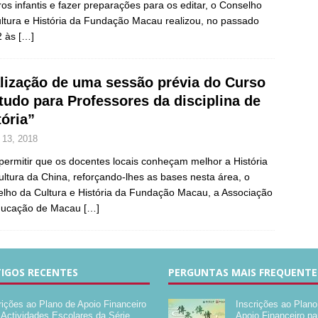
vros infantis e fazer preparações para os editar, o Conselho
ltura e História da Fundação Macau realizou, no passado
2 às
[…]
lização de uma sessão prévia do Curso
tudo para Professores da disciplina de
tória”
 13, 2018
permitir que os docentes locais conheçam melhor a História
ultura da China, reforçando-lhes as bases nesta área, o
lho da Cultura e História da Fundação Macau, a Associação
ducação de Macau
[…]
IGOS RECENTES
PERGUNTAS MAIS FREQUENTE
rições ao Plano de Apoio Financeiro
Inscrições ao Plano
 Actividades Escolares da Série
Apoio Financeiro pa