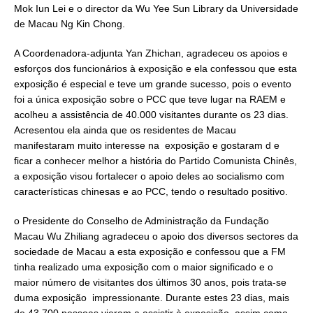
Mok Iun Lei e o director da Wu Yee Sun Library da Universidade
de Macau Ng Kin Chong.
A Coordenadora-adjunta Yan Zhichan, agradeceu os apoios e
esforços dos funcionários à exposição e ela confessou que esta
exposição é especial e teve um grande sucesso, pois o evento
foi a única exposição sobre o PCC que teve lugar na RAEM e
acolheu a assistência de 40.000 visitantes durante os 23 dias.
Acresentou ela ainda que os residentes de Macau
manifestaram muito interesse na exposição e gostaram d e
ficar a conhecer melhor a história do Partido Comunista Chinês,
a exposição visou fortalecer o apoio deles ao socialismo com
características chinesas e ao PCC, tendo o resultado positivo.
o Presidente do Conselho de Administração da Fundação
Macau Wu Zhiliang agradeceu o apoio dos diversos sectores da
sociedade de Macau a esta exposição e confessou que a FM
tinha realizado uma exposição com o maior significado e o
maior número de visitantes dos últimos 30 anos, pois trata-se
duma exposição impressionante. Durante estes 23 dias, mais
de 43,700 pessoas vieram a assistir à exposição, assim como