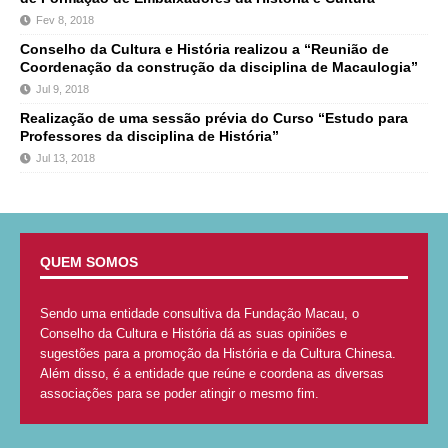
Fev 8, 2018
Conselho da Cultura e História realizou a “Reunião de
Coordenação da construção da disciplina de Macaulogia”
Jul 9, 2018
Realização de uma sessão prévia do Curso “Estudo para
Professores da disciplina de História”
Jul 13, 2018
QUEM SOMOS
Sendo uma entidade consultiva da Fundação Macau, o
Conselho da Cultura e História dá as suas opiniões e
sugestões para a promoção da História e da Cultura Chinesa.
Além disso, é a entidade que reúne e coordena as diversas
associações para se poder atingir o mesmo fim.