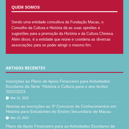
QUEM SOMOS
Sendo uma entidade consultiva da Fundação Macau, o
Conselho da Cultura e História dá as suas opiniões e
sugestões para a promoção da História e da Cultura Chinesa.
Além disso, é a entidade que reúne e coordena as diversas
associações para se poder atingir o mesmo fim.
ARTIGOS RECENTES
Inscrições ao Plano de Apoio Financeiro para Actividades
Escolares da Série “História e Cultura para o ano lectivo
2022/2023.
Mar 31, 2022
Abertas as inscrições ao 3º Concurso de Conhecimentos em
História para Estudantes do Ensino Secundário de Macau
Mar 16, 2022
Plano de Apoio Financeiro para as Actividades Escolares da